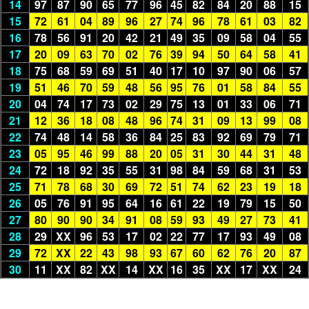
14
97
87
90
65
77
96
45
82
84
20
88
15
15
72
61
04
89
96
27
74
96
78
61
03
82
16
78
56
91
20
42
21
49
35
09
58
04
55
17
20
09
63
70
02
76
39
94
50
64
58
41
18
75
68
59
69
51
40
17
10
97
90
06
57
19
51
46
70
59
48
56
95
76
01
58
84
55
20
04
74
17
73
02
29
75
13
01
33
06
71
21
12
36
18
08
48
96
74
31
09
13
99
08
22
74
48
14
58
36
84
25
83
92
69
79
71
23
05
95
46
99
88
20
05
31
30
44
31
48
24
72
18
92
35
55
31
98
84
59
68
31
53
25
71
78
68
30
69
72
51
74
62
23
19
18
26
05
76
91
95
64
16
61
22
19
79
15
50
27
80
90
90
34
91
08
59
93
49
27
73
41
28
29
XX
96
53
17
02
22
77
17
93
49
08
29
72
XX
22
43
98
93
67
60
62
76
20
87
30
11
XX
82
XX
14
XX
16
35
XX
17
XX
24