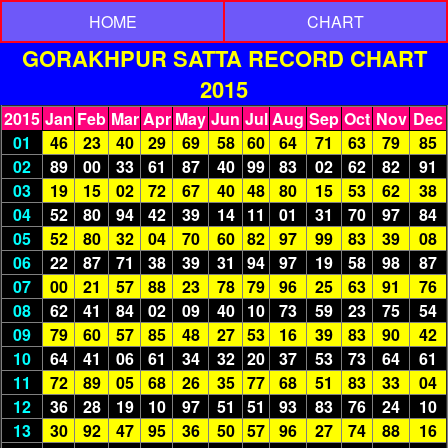
HOME
CHART
GORAKHPUR SATTA RECORD CHART
2015
2015
Jan
Feb
Mar
Apr
May
Jun
Jul
Aug
Sep
Oct
Nov
Dec
01
46
23
40
29
69
58
60
64
71
63
79
85
02
89
00
33
61
87
40
99
83
02
62
82
91
03
19
15
02
72
67
40
48
80
15
53
62
38
04
52
80
94
42
39
14
11
01
31
70
97
84
05
52
80
32
04
70
60
82
97
99
83
39
08
06
22
87
71
38
39
31
94
97
19
58
98
87
07
00
21
57
88
23
78
79
96
25
63
91
76
08
62
41
84
02
09
40
10
73
59
23
75
54
09
79
60
57
85
48
27
53
16
39
83
90
42
10
64
41
06
61
34
32
20
37
53
73
64
61
11
72
89
05
68
26
35
77
68
51
83
33
04
12
36
28
19
10
97
51
51
93
83
76
24
10
13
30
92
47
95
36
50
57
96
27
74
88
16