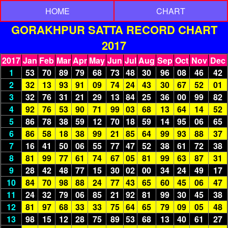
HOME
CHART
GORAKHPUR SATTA RECORD CHART
2017
2017
Jan
Feb
Mar
Apr
May
Jun
Jul
Aug
Sep
Oct
Nov
Dec
1
53
70
89
79
68
73
48
30
96
08
46
42
2
32
13
93
91
09
74
24
43
30
67
52
01
3
32
76
31
21
29
13
84
25
36
00
99
82
4
92
76
53
90
71
99
03
68
13
64
14
52
5
86
78
38
59
12
70
18
59
14
95
06
65
6
86
58
18
38
99
21
85
64
99
93
88
37
7
16
41
50
06
55
77
47
52
38
61
72
38
8
81
99
77
61
74
67
05
81
99
63
87
31
9
28
42
48
77
15
30
02
00
34
24
49
17
10
84
70
98
88
24
77
43
65
60
45
06
47
11
24
32
79
06
85
21
92
81
99
30
45
38
12
81
97
68
33
33
75
64
65
79
09
05
48
13
98
15
12
28
75
89
53
68
13
40
61
27