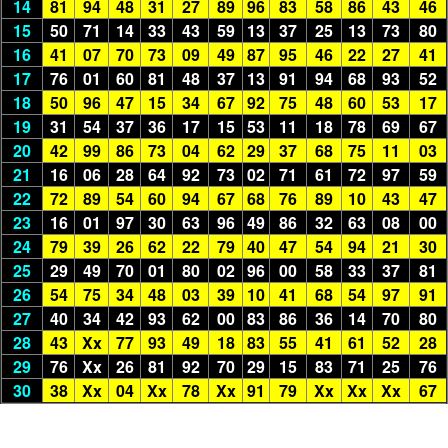
14
81
94
48
31
27
89
96
83
58
86
43
46
15
50
71
14
33
43
59
13
37
25
13
73
80
16
41
07
70
73
09
49
87
95
46
22
27
41
17
76
01
60
81
48
37
13
91
94
68
93
52
18
50
96
47
15
34
67
92
75
48
60
53
17
19
31
54
37
36
17
15
53
11
18
78
69
67
20
42
99
86
73
04
62
29
37
68
75
11
03
21
16
06
28
64
92
73
02
71
61
72
97
59
22
72
89
54
60
94
67
68
76
89
10
43
47
23
16
01
97
30
63
96
49
86
32
63
08
00
24
79
39
26
62
22
79
40
47
54
94
21
30
25
29
49
70
01
80
02
96
00
58
33
37
81
26
54
75
34
48
03
39
10
41
68
54
97
91
27
40
34
42
93
62
00
83
86
36
14
70
80
28
43
Xx
77
93
49
18
83
55
41
61
52
28
29
76
Xx
26
81
92
70
29
15
83
71
25
76
30
38
Xx
04
Xx
78
Xx
91
79
Xx
Xx
Xx
67