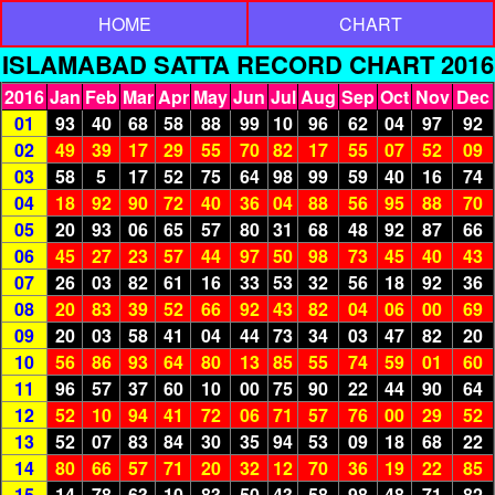
HOME
CHART
ISLAMABAD SATTA RECORD CHART 2016
2016
Jan
Feb
Mar
Apr
May
Jun
Jul
Aug
Sep
Oct
Nov
Dec
01
93
40
68
58
88
99
10
96
62
04
97
92
02
49
39
17
29
55
70
82
17
55
07
52
09
03
58
5
17
52
75
64
98
99
59
40
16
74
04
18
92
90
72
40
36
04
88
56
95
88
70
05
20
93
06
65
57
80
31
68
48
92
87
66
06
45
27
23
57
44
97
50
98
73
45
40
43
07
26
03
82
61
16
33
53
32
56
18
92
36
08
20
83
39
52
66
92
43
82
04
06
00
69
09
20
03
58
41
04
44
73
34
03
47
82
20
10
56
86
93
64
80
13
85
55
74
59
01
60
11
96
57
37
60
10
00
75
90
22
44
90
64
12
52
10
94
41
72
06
71
57
76
00
29
52
13
52
07
83
84
30
35
94
53
09
18
68
22
14
80
66
57
71
20
32
12
70
36
19
22
85
15
14
78
63
10
83
50
43
58
98
48
71
82