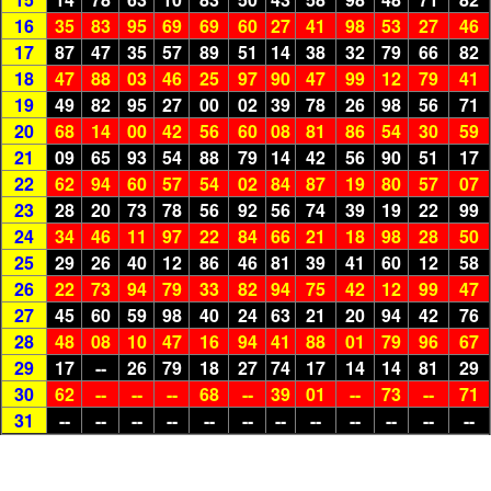
16
35
83
95
69
69
60
27
41
98
53
27
46
17
87
47
35
57
89
51
14
38
32
79
66
82
18
47
88
03
46
25
97
90
47
99
12
79
41
19
49
82
95
27
00
02
39
78
26
98
56
71
20
68
14
00
42
56
60
08
81
86
54
30
59
21
09
65
93
54
88
79
14
42
56
90
51
17
22
62
94
60
57
54
02
84
87
19
80
57
07
23
28
20
73
78
56
92
56
74
39
19
22
99
24
34
46
11
97
22
84
66
21
18
98
28
50
25
29
26
40
12
86
46
81
39
41
60
12
58
26
22
73
94
79
33
82
94
75
42
12
99
47
27
45
60
59
98
40
24
63
21
20
94
42
76
28
48
08
10
47
16
94
41
88
01
79
96
67
29
17
--
26
79
18
27
74
17
14
14
81
29
30
62
--
--
--
68
--
39
01
--
73
--
71
31
--
--
--
--
--
--
--
--
--
--
--
--